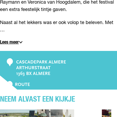
Raymann en Veronica van Hoogdalem, die het festival
een extra feestelijk tintje gaven.
Naast al het lekkers was er ook volop te beleven. Met
…
Lees meer
CASCADEPARK ALMERE
C
ARTHURSTRAAT
o
1363 BX ALMERE
n
N
t
ROUTE
A
a
A
NEEM ALVAST EEN KIJKJE
c
R
t
P
O