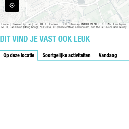
e
t
t
e
n
Leaflet
|
Powered by Esri | Esri, HERE, Garmin, USGS, Intermap, INCREMENT P, NRCAN, Esri Japan,
METI, Esri China (Hong Kong), NOSTRA, © OpenStreetMap contributors, and the GIS User Community
DIT VIND JE VAST OOK LEUK
Op deze locatie
Soortgelijke activiteiten
Vandaag