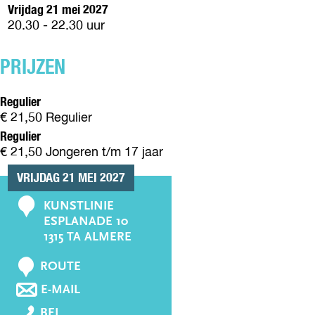
E
Vrijdag 21 mei 2027
N
20.30 - 22.30 uur
PRIJZEN
Regulier
€ 21,50 Regulier
Regulier
€ 21,50 Jongeren t/m 17 jaar
VRIJDAG 21 MEI 2027
KUNSTLINIE
C
ESPLANADE 10
o
1315 TA ALMERE
n
N
t
ROUTE
A
a
N
E-MAIL
A
A
c
C
R
BEL