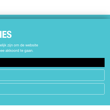
IES
lijk zijn om de website
rmee akkoord te gaan.
h
e
a
d
e
r