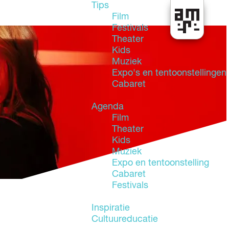
Tips
Film
Festivals
U
Theater
i
Kids
t
Muziek
i
Expo's en tentoonstellingen
n
Cabaret
A
l
Agenda
m
Film
e
Theater
r
Kids
e
Muziek
Expo en tentoonstelling
Cabaret
Festivals
Inspiratie
Cultuureducatie