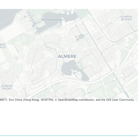
METI, Esri China (Hong Kong), NOSTRA, © OpenStreetMap contributors, and the GIS User Community