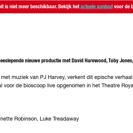
eit is niet meer beschikbaar. Bekijk het
actuele aanbod
voor de b
meeslepende nieuwe productie met David Harewood, Toby Jones, C
t muziek van PJ Harvey, verkent dit epische verhaal ov
 voor de bioscoop live opgenomen in het Theatre Royal
Vinette Robinson, Luke Treadaway