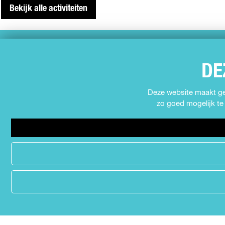
Bekijk alle activiteiten
SNEL NAAR
DE
Agenda
Muziek
Deze website maakt geb
Expo's en tentoonstellingen
zo goed mogelijk te 
Theater
Film
Kids
Cabaret
Festival
MEER INFORMATIE