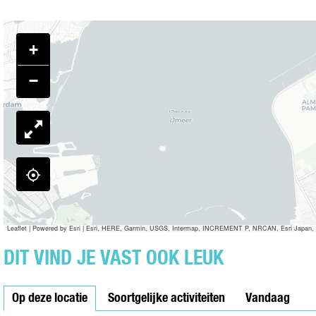
E
R
F
+
I
L
−
M
:
O
T
H
E
L
L
O
Leaflet
|
Powered by Esri | Esri, HERE, Garmin, USGS, Intermap, INCREMENT P, NRCAN, Esri Japan, 
DIT VIND JE VAST OOK LEUK
Op deze locatie
Soortgelijke activiteiten
Vandaag