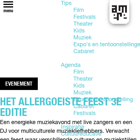
Tips
Film
menu
Festivals
U
Theater
i
Kids
t
Muziek
i
Expo's en tentoonstelling
n
Cabaret
A
l
Agenda
m
Film
e
Theater
EVENEMENT
r
Kids
e
Muziek
HET ALLERGOEISTE FEEST 3E
Expo en tentoonstelling
Cabaret
EDITIE
Festivals
Een energieke muziekavond met live zangers en een
Inspiratie
DJ voor multiculturele muziekliefhebbers. Verwacht
Cultuureducatie