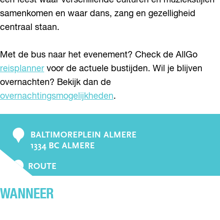
een feest waar verschillende culturen en muziekstijlen
samenkomen en waar dans, zang en gezelligheid
centraal staan.
Met de bus naar het evenement? Check de AllGo
reisplanner
voor de actuele bustijden. Wil je blijven
overnachten? Bekijk dan de
overnachtingsmogelijkheden
.
BALTIMOREPLEIN ALMERE
C
1334 BC ALMERE
o
n
N
ROUTE
A
t
A
a
WANNEER
R
c
H
t
E