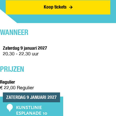
E
L
E
A
Koop tickets
O
E
L
M
N
O
E
E
N
O
L
N
E
WANNEER
O
N
Zaterdag 9 januari 2027
20.30 - 22.30 uur
PRIJZEN
Regulier
€ 22,00 Regulier
ZATERDAG 9 JANUARI 2027
KUNSTLINIE
C
ESPLANADE 10
o