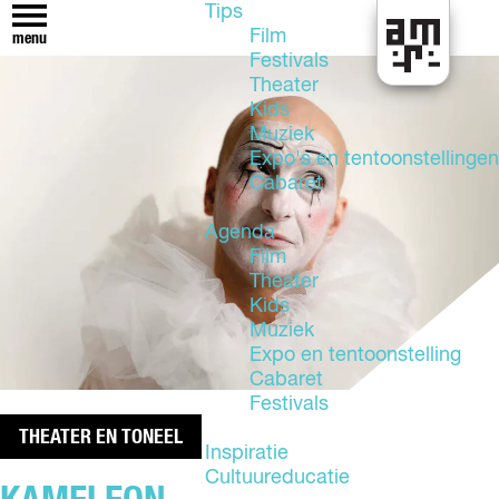
Tips
Film
menu
Festivals
U
Theater
i
Kids
t
Muziek
i
Expo's en tentoonstellingen
n
Cabaret
A
l
Agenda
m
Film
e
Theater
r
Kids
e
Muziek
Expo en tentoonstelling
Cabaret
Festivals
THEATER EN TONEEL
Inspiratie
Cultuureducatie