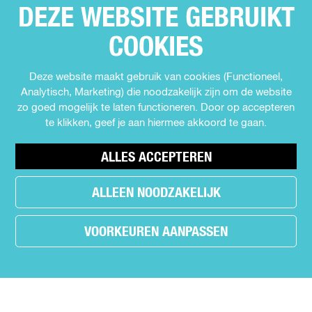
k
p
Privacyverklaring
DEZE WEBSITE GEBRUIKT
Over Uit in Almere
COOKIES
Meld jouw evenement aan
Deze website maakt gebruik van cookies (Functioneel,
Analytisch, Marketing) die noodzakelijk zijn om de website
SCHRIJF JE IN VOOR DE NIEUWSBRIEF
zo goed mogelijk te laten functioneren. Door op accepteren
te klikken, geef je aan hiermee akkoord te gaan.
VOLG ONS
ALLES ACCEPTEREN
F
I
Y
T
a
n
o
i
ALLEEN NOODZAKELIJK
h
c
s
u
k
e
e
t
T
T
a
VOORKEUREN AANPASSEN
b
a
u
o
d
o
g
b
k
e
o
r
e
U
r
k
a
U
i
.
U
m
i
t
s
i
U
t
i