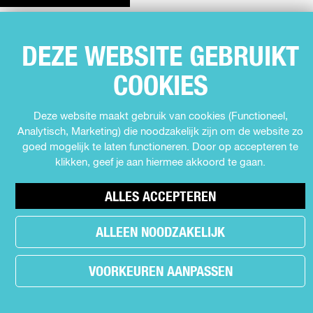
DEZE WEBSITE GEBRUIKT
SNEL NAAR
COOKIES
Agenda
Muziek
Deze website maakt gebruik van cookies (Functioneel,
Expo's en tentoonstellingen
Analytisch, Marketing) die noodzakelijk zijn om de website zo
Theater
goed mogelijk te laten functioneren. Door op accepteren te
Film
klikken, geef je aan hiermee akkoord te gaan.
Kids
ALLES ACCEPTEREN
Cabaret
Festival
ALLEEN NOODZAKELIJK
MEER INFORMATIE
VOORKEUREN AANPASSEN
Contact