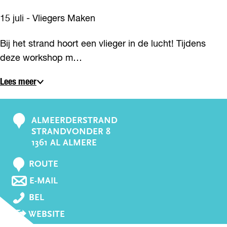
15 juli - Vliegers Maken
Bij het strand hoort een vlieger in de lucht! Tijdens
deze workshop m…
Lees meer
ALMEERDERSTRAND
C
STRANDVONDER 8
o
1361 AL ALMERE
n
N
t
ROUTE
A
a
N
E-MAIL
A
A
c
S
R
BEL
A
t
T
S
R
V
WEBSITE
R
T
S
A