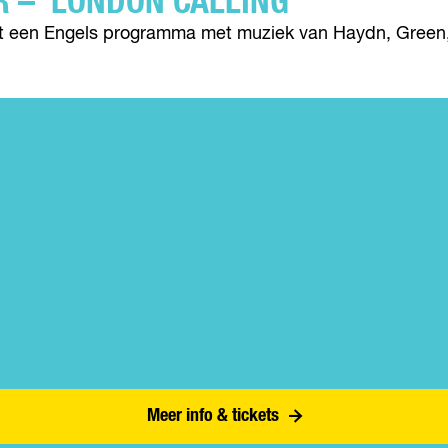
– ‘LONDON CALLING’
t een Engels programma met muziek van Haydn, Green, Bo
Meer info & tickets