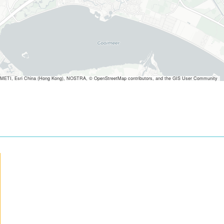
METI, Esri China (Hong Kong), NOSTRA, © OpenStreetMap contributors, and the GIS User Community