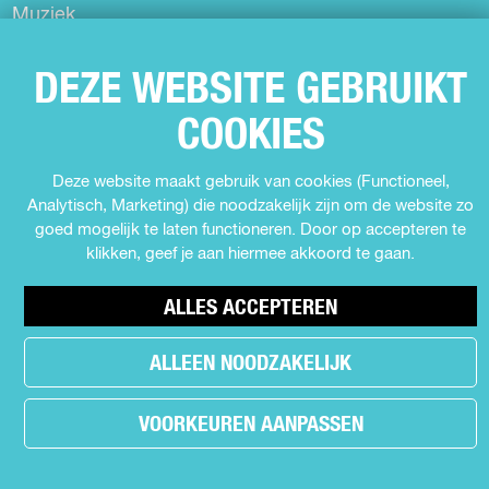
Muziek
Expo's en tentoonstellingen
Theater
DEZE WEBSITE GEBRUIKT
Film
COOKIES
Kids
Cabaret
Deze website maakt gebruik van cookies (Functioneel,
Festival
Analytisch, Marketing) die noodzakelijk zijn om de website zo
goed mogelijk te laten functioneren. Door op accepteren te
klikken, geef je aan hiermee akkoord te gaan.
MEER INFORMATIE
ALLES ACCEPTEREN
Contact
Nieuws
ALLEEN NOODZAKELIJK
Partners
Privacyverklaring
VOORKEUREN AANPASSEN
Over Uit in Almere
Meld jouw evenement aan