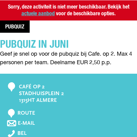
Sorry, deze activiteit is niet meer beschikbaar. Bekijk het
actuele aanbod
voor de beschikbare opties.
PUBQUIZ
PUBQUIZ IN JUNI
Geef je snel op voor de pubquiz bij Cafe. op 2. Max 4
personen per team. Deelname EUR 2,50 p.p.
CAFÉ OP 2
C
STADHUISPLEIN 2
o
1315HT ALMERE
n
N
t
ROUTE
A
a
N
E-MAIL
A
A
c
P
R
BEL
A