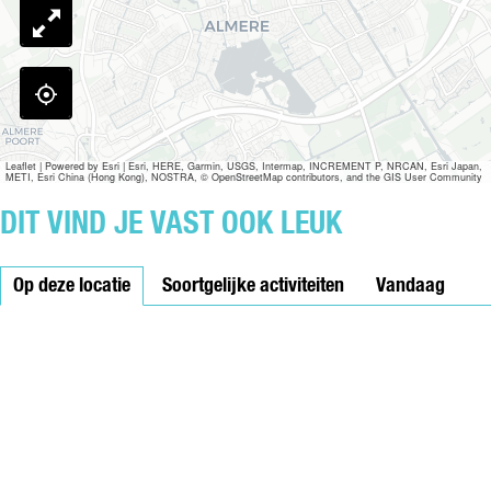
Leaflet
|
Powered by Esri | Esri, HERE, Garmin, USGS, Intermap, INCREMENT P, NRCAN, Esri Japan,
METI, Esri China (Hong Kong), NOSTRA, © OpenStreetMap contributors, and the GIS User Community
DIT VIND JE VAST OOK LEUK
Op deze locatie
Soortgelijke activiteiten
Vandaag