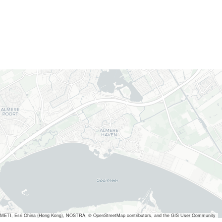
METI, Esri China (Hong Kong), NOSTRA, © OpenStreetMap contributors, and the GIS User Community