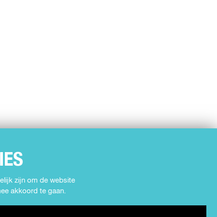
IES
lijk zijn om de website
rmee akkoord te gaan.