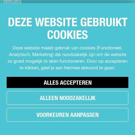
Nieuws
o
A
o
p
Partners
k
p
Privacyverklaring
DEZE WEBSITE GEBRUIKT
Over Uit in Almere
COOKIES
Meld jouw evenement aan
Deze website maakt gebruik van cookies (Functioneel,
Analytisch, Marketing) die noodzakelijk zijn om de website
SCHRIJF JE IN VOOR DE NIEUWSBRIEF
zo goed mogelijk te laten functioneren. Door op accepteren
te klikken, geef je aan hiermee akkoord te gaan.
VOLG ONS
ALLES ACCEPTEREN
F
I
Y
T
a
n
o
i
ALLEEN NOODZAKELIJK
h
c
s
u
k
e
e
t
T
T
a
VOORKEUREN AANPASSEN
b
a
u
o
d
o
g
b
k
e
o
r
e
U
r