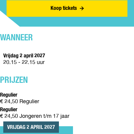
V
S
A
L
Koop tickets
A
V
S
A
N
A
V
A
D
N
A
S
E
D
N
V
R
E
WANNEER
D
A
E
R
E
N
E
E
R
D
R
E
Vrijdag 2 april 2027
E
E
D
R
20.15 - 22.15 uur
E
R
E
D
R
E
N
E
D
E
PRIJZEN
N
E
R
N
D
Regulier
E
€ 24,50 Regulier
N
Regulier
€ 24,50 Jongeren t/m 17 jaar
VRIJDAG 2 APRIL 2027