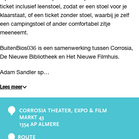
ticket inclusief leenstoel, zodat er een stoel voor je
klaarstaat, of een ticket zonder stoel, waarbij je zelf
een campingstoel of ander comfortabel zitje
meeneemt.
BuitenBios036 is een samenwerking tussen Corrosia,
De Nieuwe Bibliotheek en Het Nieuwe Filmhuis.
Adam Sandler sp…
Lees meer
CORROSIA THEATER, EXPO & FILM
C
MARKT 43
o
1354 AP ALMERE
n
N
t
ROUTE