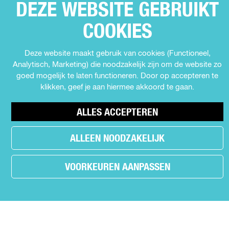
SNEL NAAR
DEZE WEBSITE GEBRUIKT
e
e
e
E
Agenda
z
z
z
COOKIES
Z
e
e
e
Muziek
E
p
p
p
Expo's en tentoonstellingen
Deze website maakt gebruik van cookies (Functioneel,
P
a
a
a
Theater
Analytisch, Marketing) die noodzakelijk zijn om de website zo
g
g
g
A
Film
goed mogelijk te laten functioneren. Door op accepteren te
i
i
i
G
klikken, geef je aan hiermee akkoord te gaan.
n
n
n
Kids
I
a
a
a
Cabaret
o
o
o
ALLES ACCEPTEREN
N
Festival
p
p
p
A
F
X
W
ALLEEN NOODZAKELIJK
a
h
MEER INFORMATIE
c
a
VOORKEUREN AANPASSEN
e
t
Contact
b
s
Nieuws
o
A
r
o
p
Partners
.
k
p
Privacyverklaring