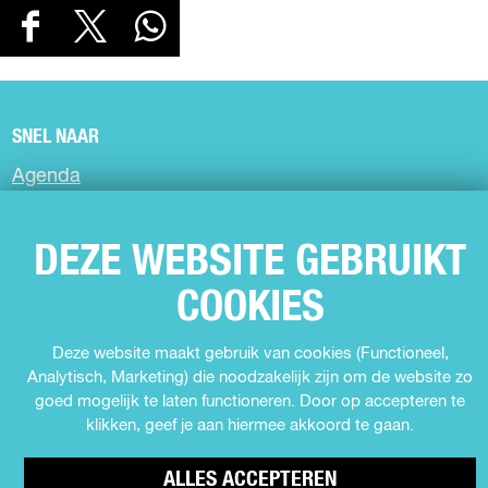
D
D
D
D
E
e
e
e
E
e
e
e
L
l
l
l
D
d
d
d
SNEL NAAR
e
e
e
E
Agenda
z
z
z
Z
e
e
e
Muziek
E
p
p
p
Expo's en tentoonstellingen
DEZE WEBSITE GEBRUIKT
P
a
a
a
Theater
g
g
g
A
COOKIES
Film
i
i
i
G
n
n
n
Kids
I
a
a
a
Deze website maakt gebruik van cookies (Functioneel,
Cabaret
o
o
o
N
Analytisch, Marketing) die noodzakelijk zijn om de website zo
Festival
p
p
p
goed mogelijk te laten functioneren. Door op accepteren te
A
F
X
W
klikken, geef je aan hiermee akkoord te gaan.
a
h
MEER INFORMATIE
c
a
ALLES ACCEPTEREN