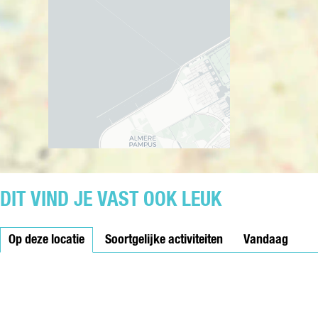
S
M
T
(
E
4
L
+
L
)
I
N
G
:
H
E
T
G
DIT VIND JE VAST OOK LEUK
E
H
Op deze locatie
E
Soortgelijke activiteiten
Vandaag
I
M
V
A