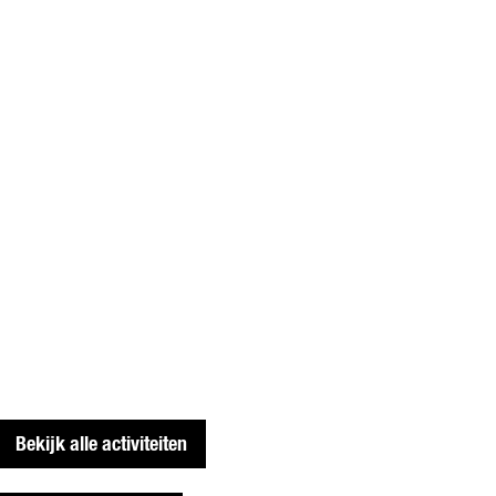
N
1
B
O
O
M
(
4
+
)
Bekijk alle activiteiten