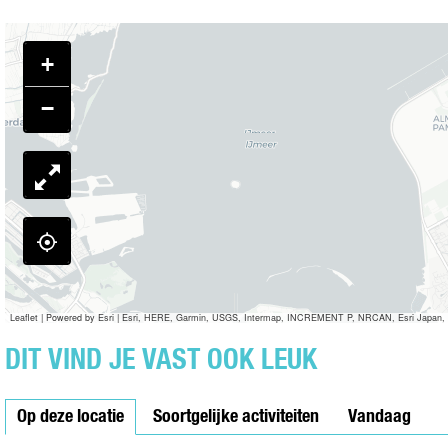
R
U
U
E
P
R
U
V
I
P
+
R
U
J
I
P
U
L
J
−
I
R
L
J
P
L
I
J
L
Leaflet
|
Powered by Esri | Esri, HERE, Garmin, USGS, Intermap, INCREMENT P, NRCAN, Esri Japan, 
DIT VIND JE VAST OOK LEUK
Op deze locatie
Soortgelijke activiteiten
Vandaag