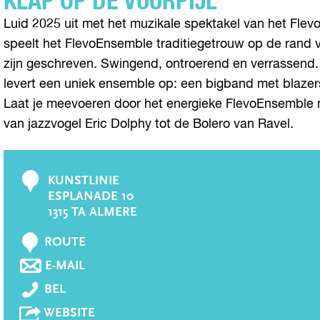
KLAP OP DE VUURPIJL
Luid 2025 uit met het muzikale spektakel van het Flev
speelt het FlevoEnsemble traditiegetrouw op de rand v
zijn geschreven. Swingend, ontroerend en verrassend.
levert een uniek ensemble op: een bigband met blazers
Laat je meevoeren door het energieke FlevoEnsemble m
van jazzvogel Eric Dolphy tot de Bolero van Ravel.
KUNSTLINIE
C
ESPLANADE 10
o
1315 TA ALMERE
n
N
t
ROUTE
A
a
N
E-MAIL
A
A
c
K
R
BEL
A
t
L
K
R
V
WEBSITE
A
L