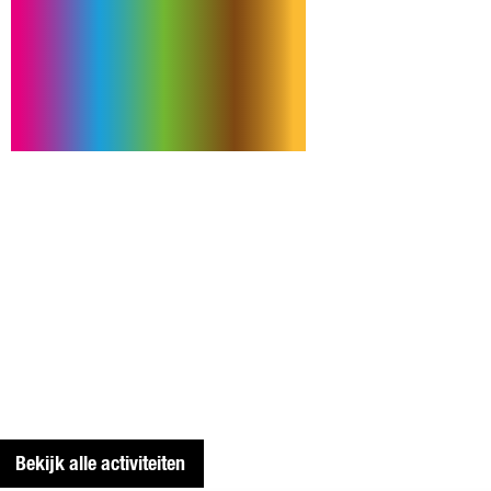
A
E
I
A
G
T
N
I
A
A
’
N
I
G
’
N
A
’
I
N
’
Bekijk alle activiteiten