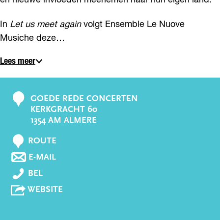
en nieuwe invloeden meenemen naar hun eigen land.
In
Let us meet again
volgt Ensemble Le Nuove
Musiche deze…
Lees meer
GOEDE REDE CONCERTEN
C
KERKGRACHT 60
o
1354 AM ALMERE
n
N
t
ROUTE
A
a
N
E-MAIL
A
A
c
E
R
BEL
A
t
N
E
R
V
WEBSITE
S
N
E
A
E
S
N
N
M
E
S
E