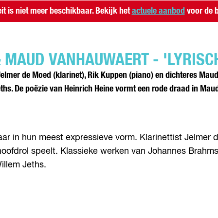
eit is niet meer beschikbaar. Bekijk het
actuele aanbod
voor de b
& MAUD VANHAUWAERT - 'LYRISC
elmer de Moed (klarinet), Rik Kuppen (piano) en dichteres M
s. De poëzie van Heinrich Heine vormt een rode draad in Mau
r in hun meest expressieve vorm. Klarinettist Jelmer 
 hoofdrol speelt. Klassieke werken van Johannes Brah
llem Jeths.