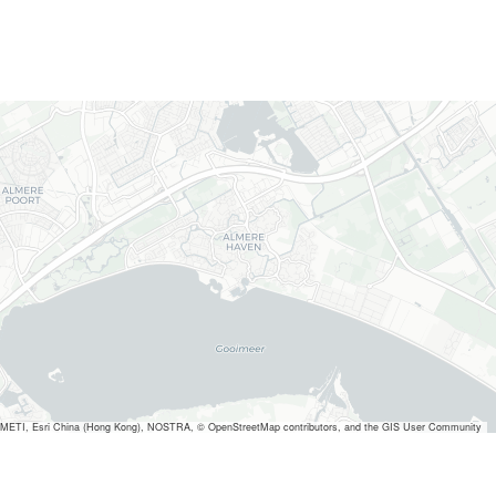
METI, Esri China (Hong Kong), NOSTRA, © OpenStreetMap contributors, and the GIS User Community