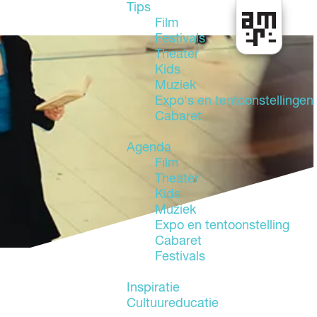
Tips
Film
Festivals
U
Theater
i
Kids
t
Muziek
i
Expo's en tentoonstellingen
n
Cabaret
A
l
Agenda
m
Film
e
Theater
r
Kids
e
Muziek
Expo en tentoonstelling
Cabaret
Festivals
Inspiratie
Cultuureducatie