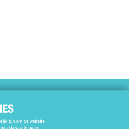
IES
lijk zijn om de website
rmee akkoord te gaan.