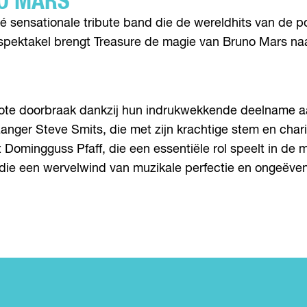
NO MARS
 sensationale tribute band die de wereldhits van de pop
n spektakel brengt Treasure de magie van Bruno Mars na
grote doorbraak dankzij hun indrukwekkende deelname aa
zanger Steve Smits, die met zijn krachtige stem en ch
 Domingguss Pfaff, die een essentiële rol speelt in de
 die een wervelwind van muzikale perfectie en ongeëv