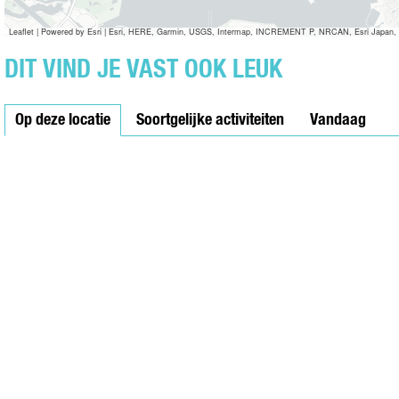
U
B
M
O
N
R
A
M
Leaflet
|
Powered by Esri | Esri, HERE, Garmin, USGS, Intermap, INCREMENT P, NRCAN, Esri Japan, 
O
U
R
A
M
N
DIT VIND JE VAST OOK LEUK
S
R
A
O
S
R
M
Op deze locatie
S
A
Soortgelijke activiteiten
Vandaag
R
S