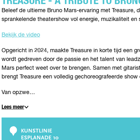
TREASURE - A TRIBUTE TO BRU
Beleef de ultieme Bruno Mars-ervaring met Treasure, dé
sprankelende theatershow vol energie, muzikaliteit e
Bekijk de video
Opgericht in 2024, maakte Treasure in korte tijd een 
wordt gedreven door de passie en het talent van lead
Mars perfect weet over te brengen. Samen met gitarist
brengt Treasure een volledig gechoreografeerde show
Van opzwe…
Lees meer
KUNSTLINIE
C
ESPLANADE 10