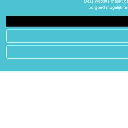
Deze website maakt geb
Expo's en tentoonstellingen
zo goed mogelijk te 
Theater
Film
Kids
Cabaret
Festival
MEER INFORMATIE
Contact
Nieuws
Partners
Privacyverklaring
Over Uit in Almere
Meld jouw evenement aan