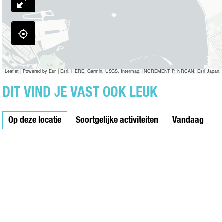
P
R
A
D
A
2
Leaflet
|
Powered by Esri | Esri, HERE, Garmin, USGS, Intermap, INCREMENT P, NRCAN, Esri Japan, 
DIT VIND JE VAST OOK LEUK
Op deze locatie
Soortgelijke activiteiten
Vandaag