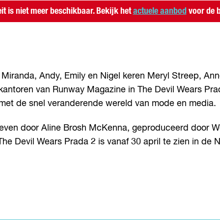
eit is niet meer beschikbaar. Bekijk het
actuele aanbod
voor de b
s Miranda, Andy, Emily en Nigel keren Meryl Streep, An
antoren van Runway Magazine in The Devil Wears Prada 
met de snel veranderende wereld van mode en media.
chreven door Aline Brosh McKenna, geproduceerd door
e Devil Wears Prada 2 is vanaf 30 april te zien in de