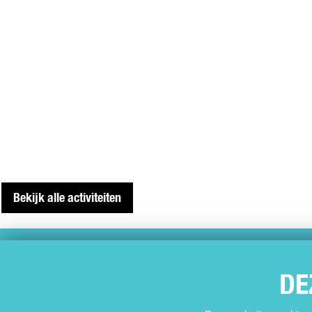
Bekijk alle activiteiten
SNEL NAAR
DE
Agenda
Muziek