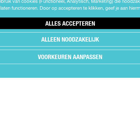
ruik van cookies (Functioneel, Analytisch, Marketing) die noodzake
laten functioneren. Door op accepteren te klikken, geef je aan hie
ALLES ACCEPTEREN
ALLEEN NOODZAKELIJK
VOORKEUREN AANPASSEN