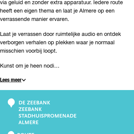
via geluid en zonder extra apparatuur. Iedere route
heeft een eigen thema en laat je Almere op een
verrassende manier ervaren.
Laat je verrassen door ruimtelijke audio en ontdek
verborgen verhalen op plekken waar je normaal
misschien voorbij loopt.
Kunst om je heen nodi…
Lees meer
DE ZEEBANK
C
ZEEBANK
o
STADHUISPROMENADE
n
ALMERE
t
N