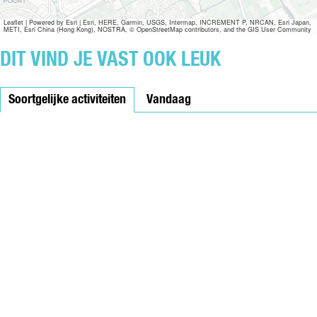
E
E
Leaflet
|
Powered by Esri | Esri, HERE, Garmin, USGS, Intermap, INCREMENT P, NRCAN, Esri Japan,
METI, Esri China (Hong Kong), NOSTRA, © OpenStreetMap contributors, and the GIS User Community
N
DIT VIND JE VAST OOK LEUK
Soortgelijke activiteiten
Vandaag