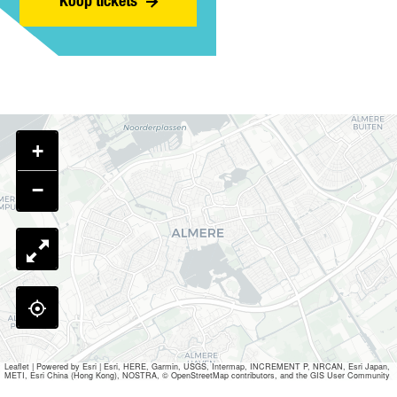
Koop tickets
V
N
A
R
A
V
N
M
N
A
V
A
V
N
A
N
E
V
N
V
E
E
V
A
N
E
E
N
N
+
E
V
N
E
−
E
N
Leaflet
|
Powered by Esri | Esri, HERE, Garmin, USGS, Intermap, INCREMENT P, NRCAN, Esri Japan,
METI, Esri China (Hong Kong), NOSTRA, © OpenStreetMap contributors, and the GIS User Community