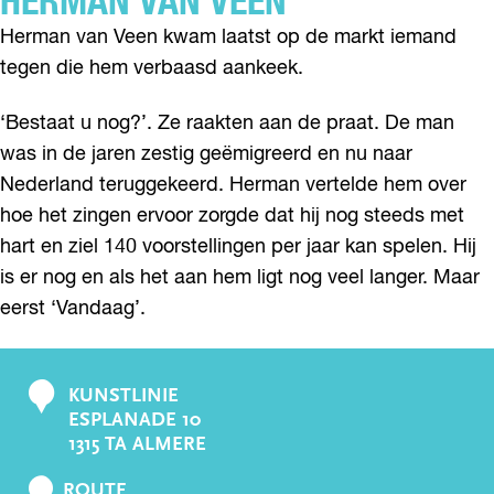
HERMAN VAN VEEN
Herman van Veen kwam laatst op de markt iemand
tegen die hem verbaasd aankeek.
‘Bestaat u nog?’. Ze raakten aan de praat. De man
was in de jaren zestig geëmigreerd en nu naar
Nederland teruggekeerd. Herman vertelde hem over
hoe het zingen ervoor zorgde dat hij nog steeds met
hart en ziel 140 voorstellingen per jaar kan spelen. Hij
is er nog en als het aan hem ligt nog veel langer. Maar
eerst ‘Vandaag’.
KUNSTLINIE
C
ESPLANADE 10
o
1315 TA ALMERE
n
N
t
ROUTE