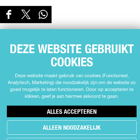
D
D
D
D
E
e
e
e
E
e
e
e
L
l
l
l
D
d
d
d
DEZE WEBSITE GEBRUIKT
SNEL NAAR
e
e
e
E
Agenda
z
z
z
COOKIES
Z
e
e
e
Muziek
E
p
p
p
Expo's en tentoonstellingen
Deze website maakt gebruik van cookies (Functioneel,
P
a
a
a
Analytisch, Marketing) die noodzakelijk zijn om de website zo
Theater
g
g
g
A
goed mogelijk te laten functioneren. Door op accepteren te
Film
i
i
i
G
klikken, geef je aan hiermee akkoord te gaan.
n
n
n
Kids
I
a
a
a
Cabaret
ALLES ACCEPTEREN
o
o
o
N
Festival
p
p
p
A
F
X
W
ALLEEN NOODZAKELIJK
a
h