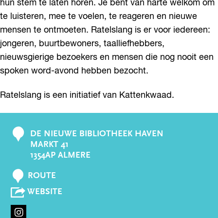
hun stem te laten horen. Je bent van harte welkom om
te luisteren, mee te voelen, te reageren en nieuwe
mensen te ontmoeten. Ratelslang is er voor iedereen:
jongeren, buurtbewoners, taalliefhebbers,
nieuwsgierige bezoekers en mensen die nog nooit een
spoken word-avond hebben bezocht.
Ratelslang is een initiatief van Kattenkwaad.
DE NIEUWE BIBLIOTHEEK HAVEN
C
MARKT 41
o
1354AP ALMERE
n
N
t
ROUTE
A
a
V
WEBSITE
A
A
c
R
N
t
R
I