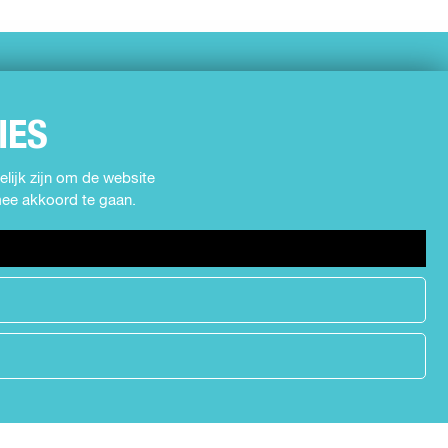
IES
lijk zijn om de website
rmee akkoord te gaan.
h
e
a
d
e
r
.