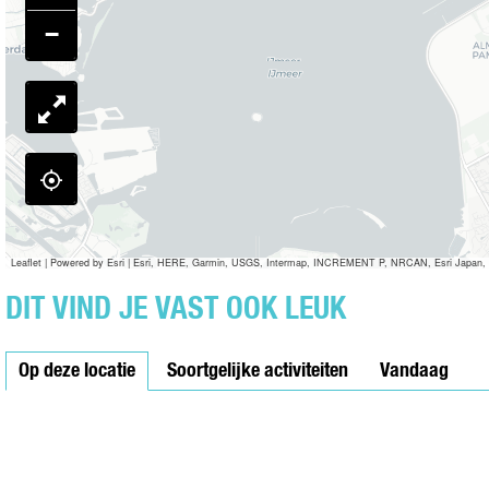
N
E
G
N
−
I
N
G
N
N
G
I
N
G
Leaflet
|
Powered by Esri | Esri, HERE, Garmin, USGS, Intermap, INCREMENT P, NRCAN, Esri Japan, 
DIT VIND JE VAST OOK LEUK
Op deze locatie
Soortgelijke activiteiten
Vandaag