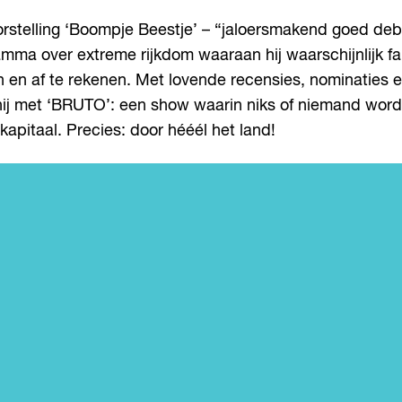
elling ‘Boompje Beestje’ – “jaloersmakend goed debuut”
a over extreme rijkdom waaraan hij waarschijnlijk faill
 en af te rekenen. Met lovende recensies, nominaties en
 hij met ‘BRUTO’: een show waarin niks of niemand word
apitaal. Precies: door hééél het land!