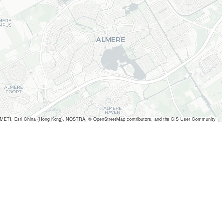
METI, Esri China (Hong Kong), NOSTRA, © OpenStreetMap contributors, and the GIS User Community