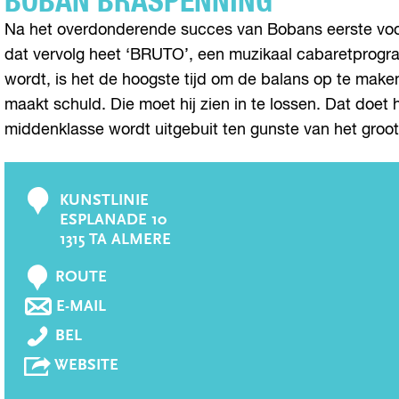
BOBAN BRASPENNING
Na het overdonderende succes van Bobans eerste voorst
dat vervolg heet ‘BRUTO’, een muzikaal cabaretprogramm
wordt, is het de hoogste tijd om de balans op te maken
maakt schuld. Die moet hij zien in te lossen. Dat doet
middenklasse wordt uitgebuit ten gunste van het grootk
KUNSTLINIE
C
ESPLANADE 10
o
1315 TA ALMERE
n
N
t
ROUTE
A
a
N
E-MAIL
A
A
c
B
R
BEL
A
t
O
B
R
V
WEBSITE
B
O
B
A
A
B