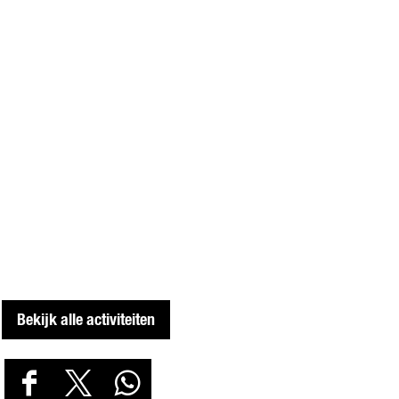
Bekijk alle activiteiten
D
D
D
D
E