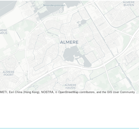
METI, Esri China (Hong Kong), NOSTRA, © OpenStreetMap contributors, and the GIS User Community