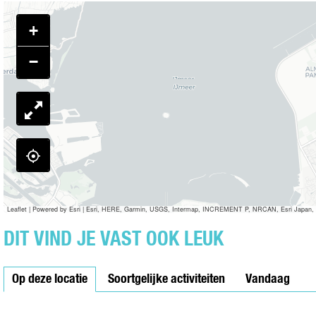
A
E
S
O
R
L
E
S
+
O
A
E
S
R
−
E
O
S
E
Leaflet
|
Powered by Esri | Esri, HERE, Garmin, USGS, Intermap, INCREMENT P, NRCAN, Esri Japan, 
DIT VIND JE VAST OOK LEUK
Op deze locatie
Soortgelijke activiteiten
Vandaag