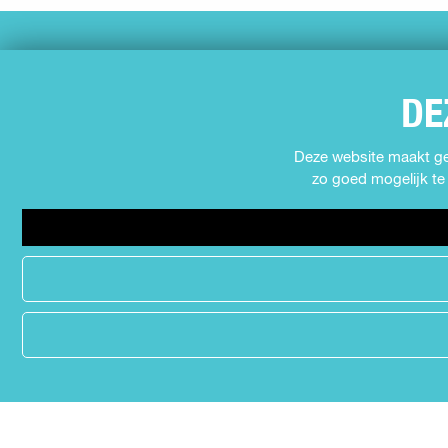
SNEL NAAR
Agenda
DE
Muziek
Expo's en tentoonstellingen
Deze website maakt geb
zo goed mogelijk te 
Theater
Film
Kids
Cabaret
Festival
MEER INFORMATIE
Contact
Nieuws