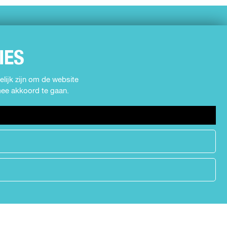
IES
lijk zijn om de website
rmee akkoord te gaan.
h
e
a
d
e
r
.
s