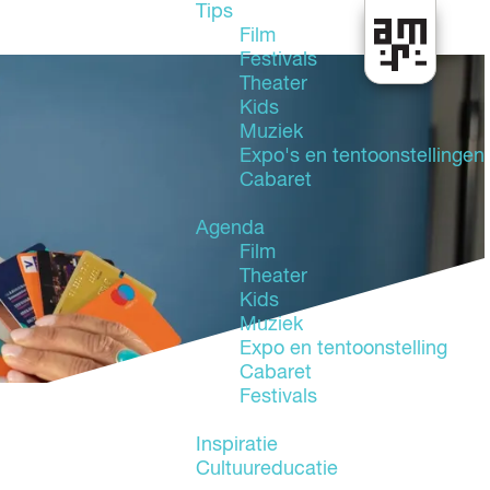
Tips
Film
Festivals
U
Theater
i
Kids
t
Muziek
i
Expo's en tentoonstellingen
n
Cabaret
A
l
Agenda
m
Film
e
Theater
r
Kids
e
Muziek
Expo en tentoonstelling
Cabaret
Festivals
Inspiratie
Cultuureducatie