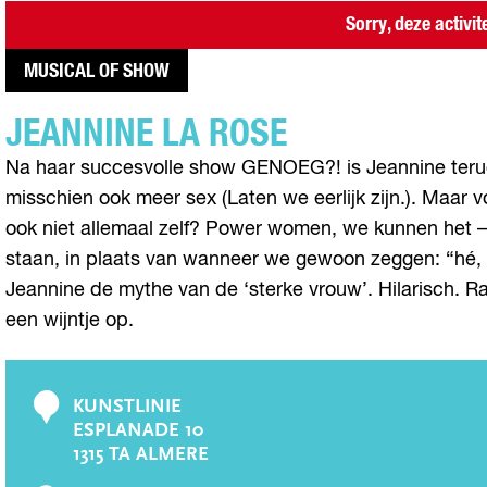
Sorry, deze activit
MUSICAL OF SHOW
JEANNINE LA ROSE
Na haar succesvolle show GENOEG?! is Jeannine terug 
misschien ook meer sex (Laten we eerlijk zijn.). Maar 
ook niet allemaal zelf? Power women, we kunnen het –
staan, in plaats van wanneer we gewoon zeggen: “hé, ik
Jeannine de mythe van de ‘sterke vrouw’. Hilarisch. 
een wijntje op.
KUNSTLINIE
C
ESPLANADE 10
o
1315 TA ALMERE
n