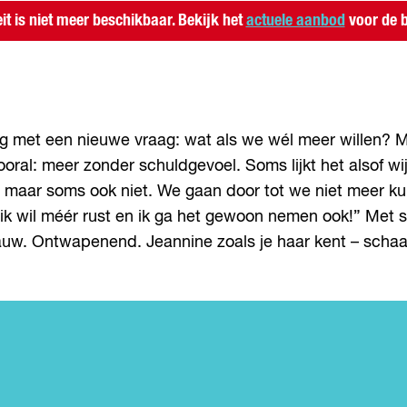
eit is niet meer beschikbaar. Bekijk het
actuele aanbod
voor de b
met een nieuwe vraag: wat als we wél meer willen? Me
vooral: meer zonder schuldgevoel. Soms lijkt het alsof 
 maar soms ook niet. We gaan door tot we niet meer k
 wil méér rust en ik ga het gewoon nemen ook!” Met snoe
Rauw. Ontwapenend. Jeannine zoals je haar kent – schaa