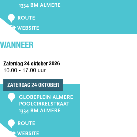
o
1334 BM ALMERE
n
N
t
ROUTE
A
a
V
WEBSITE
A
A
c
R
N
t
N
WANNEER
N
A
A
J
J
A
Zaterdag 24 oktober 2026
A
A
10.00 - 17.00 uur
A
R
R
S
ZATERDAG 24 OKTOBER
S
M
M
GLOBEPLEIN ALMERE
A
C
A
POOLCIRKELSTRAAT
R
o
R
1334 BM ALMERE
K
K
n
T
T
N
t
ROUTE
G
G
A
L
a
V
WEBSITE
L
A