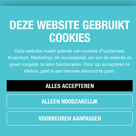
VOLG ONS
DEZE WEBSITE GEBRUIKT
F
I
Y
T
COOKIES
a
n
o
i
c
s
u
k
Deze website maakt gebruik van cookies (Functioneel,
e
t
T
T
Analytisch, Marketing) die noodzakelijk zijn om de website zo
b
a
u
o
goed mogelijk te laten functioneren. Door op accepteren te
o
g
b
k
klikken, geef je aan hiermee akkoord te gaan.
o
r
e
U
k
a
U
i
U
m
i
t
ALLES ACCEPTEREN
i
U
t
i
© Copyright 2026 Uit in Almere -
Cookie voorkeuren
t
i
i
n
ALLEEN NOODZAKELIJK
i
t
n
A
n
i
A
l
VOORKEUREN AANPASSEN
A
n
l
m
l
A
m
e
m
l
e
r