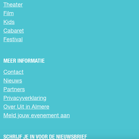
P
a
a
a
Theater
g
g
g
A
Film
i
i
i
G
n
n
n
Kids
I
a
a
a
Cabaret
o
o
o
N
Festival
p
p
p
A
F
X
W
a
h
MEER INFORMATIE
c
a
e
t
Contact
b
s
Nieuws
o
A
o
p
Partners
k
p
Privacyverklaring
Over Uit in Almere
Meld jouw evenement aan
SCHRIJF JE IN VOOR DE NIEUWSBRIEF