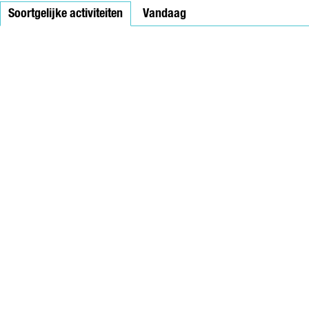
E
Soortgelijke activiteiten
E
Vandaag
I
I
N
N