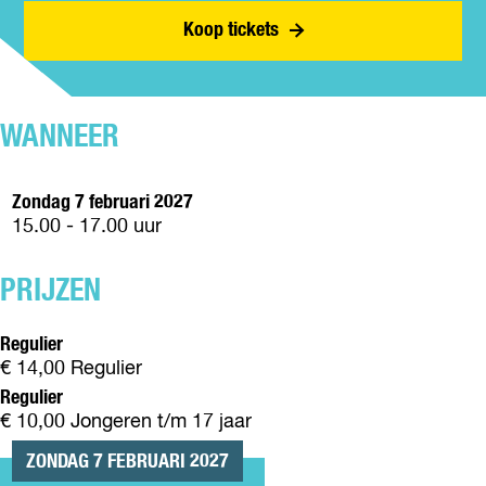
T
O
R
R
Koop tickets
H
T
O
R
E
H
T
R
R
E
H
O
S
R
E
T
(
S
WANNEER
R
H
6
(
S
E
+
6
(
R
)
+
Zondag 7 februari 2027
6
S
)
15.00 - 17.00 uur
+
(
)
6
+
PRIJZEN
)
Regulier
€ 14,00 Regulier
Regulier
€ 10,00 Jongeren t/m 17 jaar
ZONDAG 7 FEBRUARI 2027