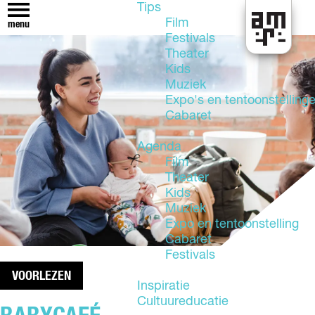
Tips
Film
menu
Festivals
U
Theater
i
Kids
t
Muziek
i
Expo's en tentoonstelling
n
Cabaret
A
l
Agenda
m
Film
e
Theater
r
Kids
e
Muziek
Expo en tentoonstelling
Cabaret
Festivals
VOORLEZEN
Inspiratie
Cultuureducatie