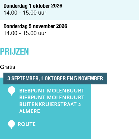
Donderdag 1 oktober 2026
14.00 - 15.00 uur
Donderdag 5 november 2026
14.00 - 15.00 uur
PRIJZEN
Gratis
3 SEPTEMBER, 1 OKTOBER EN 5 NOVEMBER
BIEBPUNT MOLENBUURT
C
BIEBPUNT MOLENBUURT
o
BUITENKRUIERSTRAAT 2
n
ALMERE
t
N
ROUTE
a
A
c
A