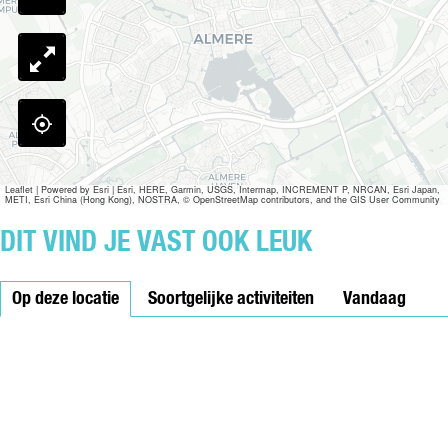
)
Leaflet
|
Powered by Esri | Esri, HERE, Garmin, USGS, Intermap, INCREMENT P, NRCAN, Esri Japan,
METI, Esri China (Hong Kong), NOSTRA, © OpenStreetMap contributors, and the GIS User Community
DIT VIND JE VAST OOK LEUK
Op deze locatie
Soortgelijke activiteiten
Vandaag