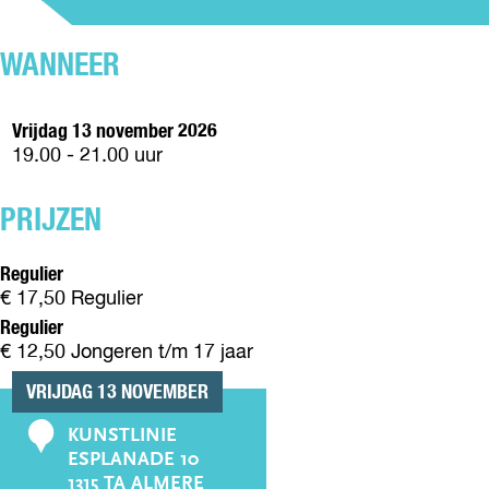
(
E
L
R
1
(
E
O
2
1
WANNEER
(
L
+
2
1
E
)
+
2
(
)
Vrijdag 13 november 2026
+
1
19.00 - 21.00 uur
)
2
+
)
PRIJZEN
Regulier
€ 17,50 Regulier
Regulier
€ 12,50 Jongeren t/m 17 jaar
VRIJDAG 13 NOVEMBER
KUNSTLINIE
C
ESPLANADE 10
o
1315 TA ALMERE