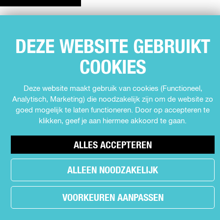
e
e
e
E
e
e
e
L
l
l
l
D
d
d
d
DEZE WEBSITE GEBRUIKT
SNEL NAAR
e
e
e
E
Agenda
z
z
z
COOKIES
Z
e
e
e
Muziek
E
p
p
p
Expo's en tentoonstellingen
Deze website maakt gebruik van cookies (Functioneel,
P
a
a
a
Analytisch, Marketing) die noodzakelijk zijn om de website zo
Theater
g
g
g
A
goed mogelijk te laten functioneren. Door op accepteren te
Film
i
i
i
klikken, geef je aan hiermee akkoord te gaan.
G
n
n
n
Kids
I
a
a
a
Cabaret
ALLES ACCEPTEREN
o
o
o
N
Festival
p
p
p
A
ALLEEN NOODZAKELIJK
F
X
W
a
h
MEER INFORMATIE
c
a
VOORKEUREN AANPASSEN
e
t
Contact
b
s