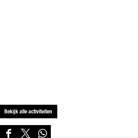
Bekijk alle activiteiten
D
D
D
D
E