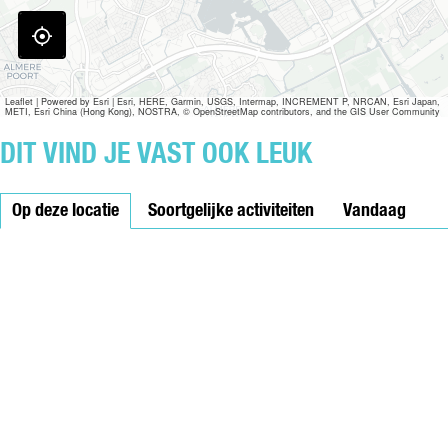
B
O
Y
A
N
Leaflet
|
Powered by Esri | Esri, HERE, Garmin, USGS, Intermap, INCREMENT P, NRCAN, Esri Japan,
METI, Esri China (Hong Kong), NOSTRA, © OpenStreetMap contributors, and the GIS User Community
D
T
DIT VIND JE VAST OOK LEUK
H
E
Op deze locatie
B
Soortgelijke activiteiten
Vandaag
E
A
S
T