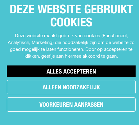
Expo's en tentoonstellingen
DEZE WEBSITE GEBRUIKT
Theater
COOKIES
Film
Kids
Deze website maakt gebruik van cookies (Functioneel,
Cabaret
Analytisch, Marketing) die noodzakelijk zijn om de website zo
Festival
goed mogelijk te laten functioneren. Door op accepteren te
klikken, geef je aan hiermee akkoord te gaan.
MEER INFORMATIE
ALLES ACCEPTEREN
Contact
ALLEEN NOODZAKELIJK
Nieuws
Partners
VOORKEUREN AANPASSEN
Privacyverklaring
Over Uit in Almere
Meld jouw evenement aan
r
.