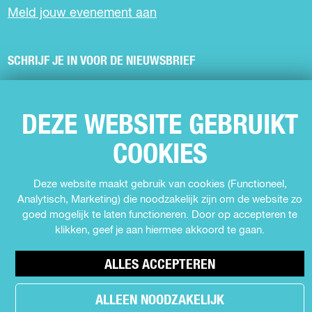
Meld jouw evenement aan
SCHRIJF JE IN VOOR DE NIEUWSBRIEF
VOLG ONS
DEZE WEBSITE GEBRUIKT
F
I
Y
T
COOKIES
a
n
o
i
c
s
u
k
Deze website maakt gebruik van cookies (Functioneel,
e
t
T
T
Analytisch, Marketing) die noodzakelijk zijn om de website zo
b
a
u
o
goed mogelijk te laten functioneren. Door op accepteren te
o
g
b
k
klikken, geef je aan hiermee akkoord te gaan.
o
r
e
U
k
a
U
i
U
m
i
t
ALLES ACCEPTEREN
i
U
t
i
© Copyright 2026 Uit in Almere -
Cookie voorkeuren
t
i
i
n
ALLEEN NOODZAKELIJK
i
t
n
A