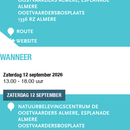
OOSTVAARDERS ALMERE, ESPLANADE
o
ALMERE
n
OOSTVAARDERSBOSPLAATS
t
1336 RZ ALMERE
a
N
ROUTE
c
A
V
WEBSITE
t
A
A
R
N
H
WANNEER
H
E
E
T
T
O
Zaterdag 12 september 2026
O
O
13.00 - 18.00 uur
O
S
S
T
ZATERDAG 12 SEPTEMBER
T
V
V
NATUURBELEVINGSCENTRUM DE
A
C
A
OOSTVAARDERS ALMERE, ESPLANADE
A
o
A
ALMERE
R
R
n
OOSTVAARDERSBOSPLAATS
D
D