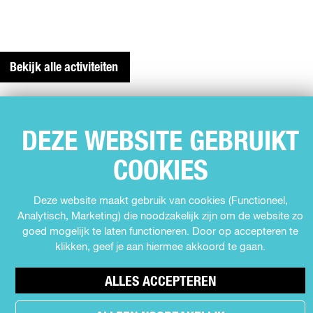
Bekijk alle activiteiten
DEZE WEBSITE GEBRUIKT
COOKIES
SNEL NAAR
Deze website maakt gebruik van cookies (Functioneel,
Agenda
Analytisch, Marketing) die noodzakelijk zijn om de website zo
Muziek
goed mogelijk te laten functioneren. Door op accepteren te
Expo's en tentoonstellingen
klikken, geef je aan hiermee akkoord te gaan.
Theater
ALLES ACCEPTEREN
Film
Kids