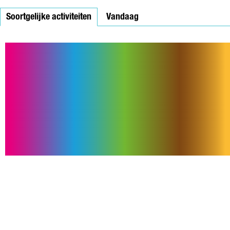
S
Soortgelijke activiteiten
C
Vandaag
H
A
T
T
E
N
Z
I
E
N
H
E
T
L
I
C
H
T