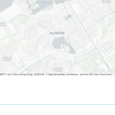
METI, Esri China (Hong Kong), NOSTRA, © OpenStreetMap contributors, and the GIS User Community