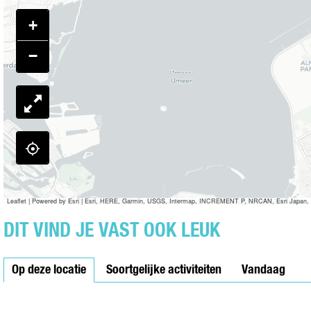
N
E
S
+
N
Z
E
−
N
Leaflet
|
Powered by Esri | Esri, HERE, Garmin, USGS, Intermap, INCREMENT P, NRCAN, Esri Japan, 
DIT VIND JE VAST OOK LEUK
Op deze locatie
Soortgelijke activiteiten
Vandaag