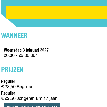
A
N
D
I
V
D
L
D
I
A
I
L
D
V
N
I
L
I
S
N
I
D
Z
S
N
L
E
Z
WANNEER
S
I
N
E
Z
N
N
E
S
Woensdag 3 februari 2027
N
Z
20.30 - 22.30 uur
E
N
PRIJZEN
Regulier
€ 22,50 Regulier
Regulier
€ 22,50 Jongeren t/m 17 jaar