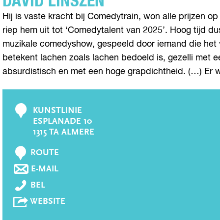
DAVID LINSZEN
Hij is vaste kracht bij Comedytrain, won alle prijzen 
riep hem uit tot ‘Comedytalent van 2025’. Hoog tijd 
muzikale comedyshow, gespeeld door iemand die het ver
betekent lachen zoals lachen bedoeld is, gezelli met een
absurdistisch en met een hoge grapdichtheid. (…) Er 
KUNSTLINIE
C
ESPLANADE 10
o
1315 TA ALMERE
n
N
t
ROUTE
A
a
N
E-MAIL
A
A
c
D
R
BEL
A
t
A
D
R
V
WEBSITE
V
A
D
A
I
V