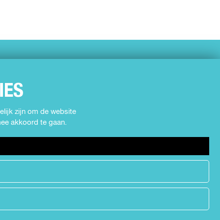
IES
lijk zijn om de website
rmee akkoord te gaan.
h
e
a
d