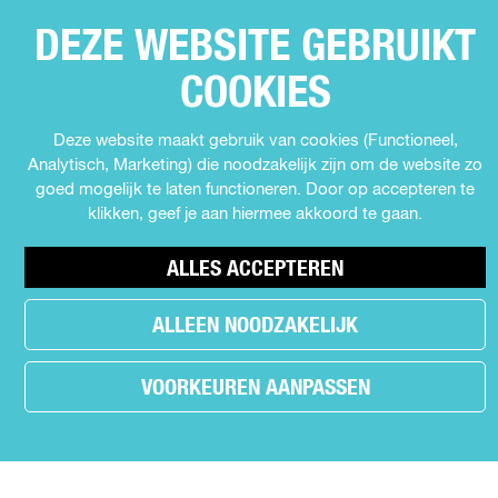
L
l
l
l
DEZE WEBSITE GEBRUIKT
D
d
d
d
SNEL NAAR
e
e
e
E
COOKIES
Agenda
z
z
z
Z
e
e
e
Muziek
E
Deze website maakt gebruik van cookies (Functioneel,
p
p
p
Expo's en tentoonstellingen
Analytisch, Marketing) die noodzakelijk zijn om de website zo
P
a
a
a
Theater
goed mogelijk te laten functioneren. Door op accepteren te
g
g
g
A
Film
klikken, geef je aan hiermee akkoord te gaan.
i
i
i
G
n
n
n
Kids
I
a
a
a
ALLES ACCEPTEREN
Cabaret
o
o
o
N
Festival
p
p
p
A
ALLEEN NOODZAKELIJK
F
X
W
a
h
MEER INFORMATIE
VOORKEUREN AANPASSEN
c
a
e
t
Contact
b
s
r
Nieuws
o
A
.
o
p
Partners