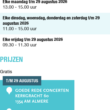
n
p
Elke maandag t/m 29 augustus 2026
N
Z
E
p
o
13.00 - 15.00 uur
E
N
o
p
N
p
u
Elke dinsdag, woensdag, donderdag en zaterdag t/m 29
u
p
augustus 2026
p
m
11.00 - 15.00 uur
m
e
e
t
Elke vrijdag t/m 29 augustus 2026
t
v
09.30 - 11.30 uur
v
e
e
r
PRIJZEN
r
g
g
r
r
o
Gratis
o
t
T/M 29 AUGUSTUS
t
e
e
a
GOEDE REDE CONCERTEN
C
a
f
KERKGRACHT 60
f
o
b
1354 AM ALMERE
b
e
n
e
e