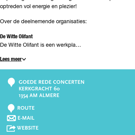
optreden vol energie en plezier!
Over de deelnemende organisaties:
De Witte Olifant
De Witte Olifant is een werkpla…
Lees meer
GOEDE REDE CONCERTEN
C
KERKGRACHT 60
o
1354 AM ALMERE
n
N
t
ROUTE
A
a
N
E-MAIL
A
A
c
R
V
WEBSITE
A
t
E
A