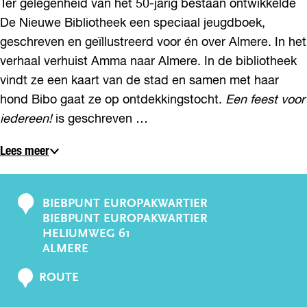
Ter gelegenheid van het 50-jarig bestaan ontwikkelde
De Nieuwe Bibliotheek een speciaal jeugdboek,
geschreven en geïllustreerd voor én over Almere. In het
verhaal verhuist Amma naar Almere. In de bibliotheek
vindt ze een kaart van de stad en samen met haar
hond Bibo gaat ze op ontdekkingstocht.
Een feest voor
iedereen!
is geschreven …
Lees meer
BIEBPUNT EUROPAKWARTIER
C
BIEBPUNT EUROPAKWARTIER
o
HELIUMWEG 61
n
ALMERE
t
N
ROUTE
a
A
c
A