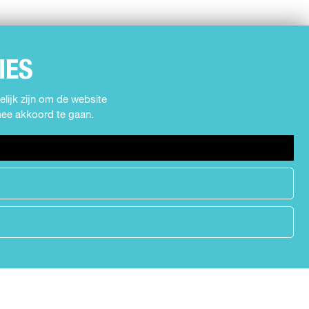
IES
lijk zijn om de website
rmee akkoord te gaan.
h
e
a
d
e
r
.
s