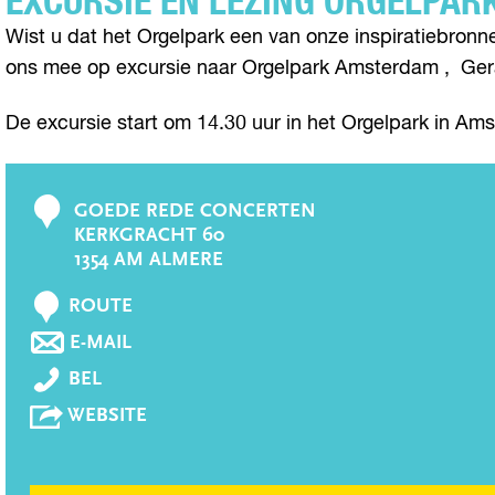
EXCURSIE EN LEZING ORGELPA
Wist u dat het Orgelpark een van onze inspiratiebron
ons mee op excursie naar Orgelpark Amsterdam , Gera
De excursie start om 14.30 uur in het Orgelpark in Am
GOEDE REDE CONCERTEN
C
KERKGRACHT 60
o
1354 AM ALMERE
n
N
t
ROUTE
A
a
N
E-MAIL
A
A
c
E
R
BEL
A
t
X
E
R
V
WEBSITE
C
X
E
A
U
C
X
N
R
U
C
E