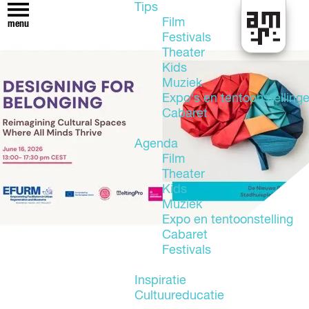
Tips
Film
menu
Festivals
U
Theater
i
Kids
t
Muziek
i
Expo's en tentoonstelling
n
Cabaret
A
l
Agenda
m
Film
e
Theater
r
Kids
e
Muziek
Expo en tentoonstelling
Cabaret
Festivals
Inspiratie
Cultuureducatie