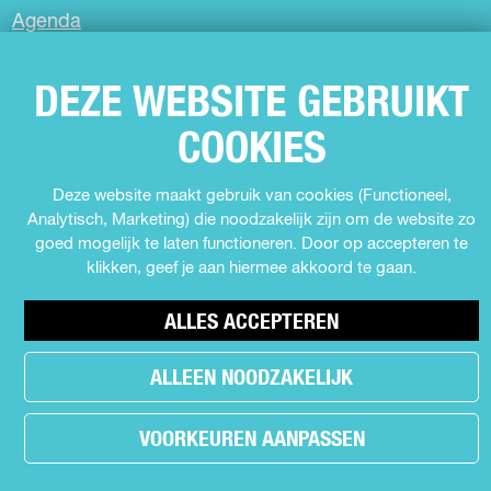
I
Agenda
N
Muziek
G
Expo's en tentoonstellingen
DEZE WEBSITE GEBRUIKT
Theater
COOKIES
Film
Kids
Deze website maakt gebruik van cookies (Functioneel,
Cabaret
Analytisch, Marketing) die noodzakelijk zijn om de website zo
Festival
goed mogelijk te laten functioneren. Door op accepteren te
klikken, geef je aan hiermee akkoord te gaan.
MEER INFORMATIE
ALLES ACCEPTEREN
Contact
ALLEEN NOODZAKELIJK
Nieuws
Partners
VOORKEUREN AANPASSEN
Privacyverklaring
Over Uit in Almere