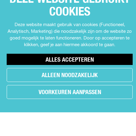
Z
e
e
e
Muziek
COOKIES
E
p
p
p
Expo's en tentoonstellingen
P
a
a
a
Theater
Deze website maakt gebruik van cookies (Functioneel,
g
g
g
A
Analytisch, Marketing) die noodzakelijk zijn om de website zo
Film
i
i
i
G
goed mogelijk te laten functioneren. Door op accepteren te
n
n
n
Kids
I
klikken, geef je aan hiermee akkoord te gaan.
a
a
a
Cabaret
o
o
o
N
Festival
p
p
p
ALLES ACCEPTEREN
A
F
X
W
a
h
ALLEEN NOODZAKELIJK
MEER INFORMATIE
c
a
e
t
Contact
VOORKEUREN AANPASSEN
b
s
Nieuws
o
A
o
p
Partners
r
k
p
Privacyverklaring
.
Over Uit in Almere
Meld jouw evenement aan