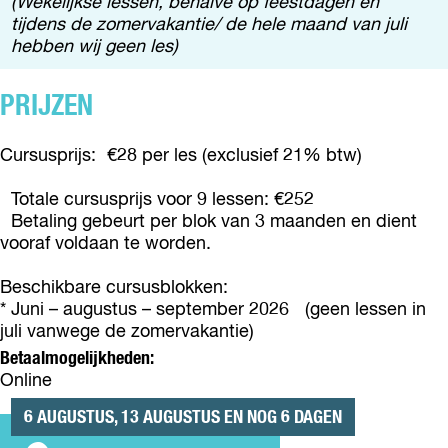
(Wekelijkse lessen, behalve op feestdagen en
L
H
R
E
K
tijdens de zomervakantie/ de hele maand van juli
D
I
E
R
E
hebben wij geen les)
E
L
N
E
N
R
D
V
N
E
E
E
PRIJZEN
O
V
N
N
R
O
O
&
V
E
R
O
S
Cursusprijs: €28 per les (exclusief 21% btw)
O
N
V
R
C
O
V
O
V
H
Totale cursusprijs voor 9 lessen: €252
R
O
L
O
I
Betaling gebeurt per blok van 3 maanden en dient
V
O
W
L
L
vooraf voldaan te worden.
O
R
A
W
D
L
V
S
A
E
Beschikbare cursusblokken:
W
O
S
S
R
* Juni – augustus – september 2026 (geen lessen in
A
L
E
S
E
juli vanwege de zomervakantie)
S
W
N
E
N
Betaalmogelijkheden:
S
A
E
N
V
Online
E
S
N
E
O
N
S
N
O
6 AUGUSTUS, 13 AUGUSTUS EN NOG 6 DAGEN
E
E
R
N
N