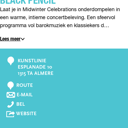
BLACK PENCIL
Laat je in Midwinter Celebrations onderdompelen in
een warme, intieme concertbeleving. Een sfeervol
programma vol barokmuziek en klassiekers d…
Lees meer
KUNSTLINIE
C
ESPLANADE 10
o
1315 TA ALMERE
n
N
t
ROUTE
A
a
N
E-MAIL
A
A
c
B
R
BEL
A
t
L
B
R
V
WEBSITE
A
L
B
A
C
A
L
N