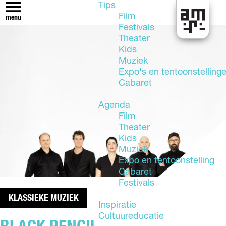
Tips
Film
menu
Festivals
U
Theater
i
Kids
t
Muziek
i
Expo's en tentoonstelling
n
Cabaret
A
l
Agenda
m
Film
e
Theater
r
Kids
e
Muziek
Expo en tentoonstelling
Cabaret
Festivals
KLASSIEKE MUZIEK
Inspiratie
Cultuureducatie