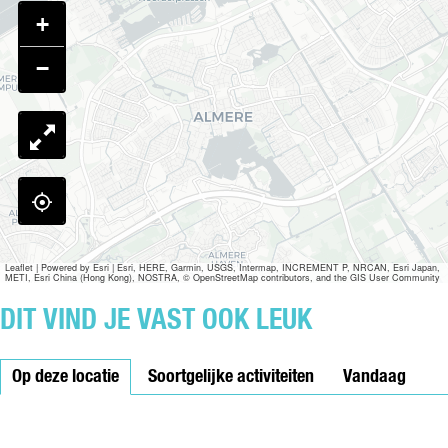
L
C
+
I
L
−
Leaflet
|
Powered by Esri | Esri, HERE, Garmin, USGS, Intermap, INCREMENT P, NRCAN, Esri Japan,
METI, Esri China (Hong Kong), NOSTRA, © OpenStreetMap contributors, and the GIS User Community
DIT VIND JE VAST OOK LEUK
Op deze locatie
Soortgelijke activiteiten
Vandaag