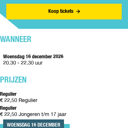
K
C
A
B
P
K
C
L
Koop tickets
E
P
K
A
N
E
P
C
C
N
E
K
I
C
N
P
L
I
WANNEER
C
E
L
I
N
L
C
Woensdag 16 december 2026
I
20.30 - 22.30 uur
L
PRIJZEN
Regulier
€ 22,50 Regulier
Regulier
€ 22,50 Jongeren t/m 17 jaar
WOENSDAG 16 DECEMBER