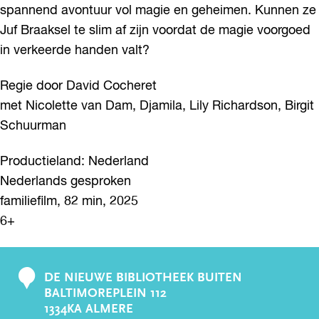
spannend avontuur vol magie en geheimen. Kunnen ze
Juf Braaksel te slim af zijn voordat de magie voorgoed
in verkeerde handen valt?
Regie door David Cocheret
met Nicolette van Dam, Djamila, Lily Richardson, Birgit
Schuurman
Productieland: Nederland
Nederlands gesproken
familiefilm, 82 min, 2025
6+
DE NIEUWE BIBLIOTHEEK BUITEN
C
BALTIMOREPLEIN 112
o
1334KA ALMERE