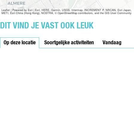
G
T
E
Leaflet
|
Powered by Esri | Esri, HERE, Garmin, USGS, Intermap, INCREMENT P, NRCAN, Esri Japan,
METI, Esri China (Hong Kong), NOSTRA, © OpenStreetMap contributors, and the GIS User Community
R
I
DIT VIND JE VAST OOK LEUK
E
U
Op deze locatie
Z
Soortgelijke activiteiten
Vandaag
E
V
E
R
D
W
I
J
N
I
N
G