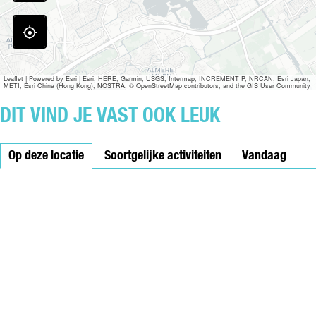
S
U
E
R
S
E
Leaflet
|
Powered by Esri | Esri, HERE, Garmin, USGS, Intermap, INCREMENT P, NRCAN, Esri Japan,
METI, Esri China (Hong Kong), NOSTRA, © OpenStreetMap contributors, and the GIS User Community
DIT VIND JE VAST OOK LEUK
Op deze locatie
Soortgelijke activiteiten
Vandaag