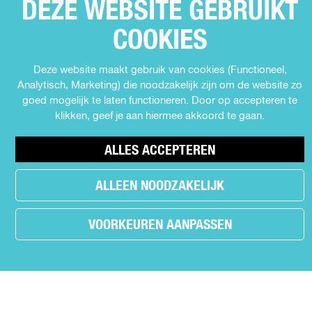
D
d
DEZE WEBSITE GEBRUIKT
d
d
SNEL NAAR
e
e
e
E
Agenda
COOKIES
z
z
z
Z
e
e
e
Muziek
E
p
p
p
Expo's en tentoonstellingen
Deze website maakt gebruik van cookies (Functioneel,
P
a
a
a
Analytisch, Marketing) die noodzakelijk zijn om de website zo
Theater
g
g
g
A
goed mogelijk te laten functioneren. Door op accepteren te
Film
i
i
i
klikken, geef je aan hiermee akkoord te gaan.
G
n
n
n
Kids
I
a
a
a
Cabaret
ALLES ACCEPTEREN
o
o
o
N
Festival
p
p
p
A
ALLEEN NOODZAKELIJK
F
X
W
a
h
MEER INFORMATIE
c
a
VOORKEUREN AANPASSEN
e
t
Contact
b
s
Nieuws
o
A
r
o
p
Partners
.
k
p
Privacyverklaring