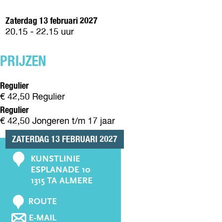
M
B
N
I
A
Y
C
N
Zaterdag 13 februari 2027
I
M
O
C
20.15 - 22.15 uur
N
A
U
O
C
I
R
U
O
N
PRIJZEN
S
R
U
C
E
S
R
O
Regulier
E
S
U
€ 42,50 Regulier
E
R
Regulier
S
€ 42,50 Jongeren t/m 17 jaar
E
ZATERDAG 13 FEBRUARI 2027
KUNSTLINIE
C
ESPLANADE 10
o
1315 TA ALMERE
n
N
t
ROUTE
A
a
N
E-MAIL
A