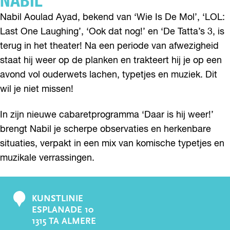
NABIL
Nabil Aoulad Ayad, bekend van ‘Wie Is De Mol’, ‘LOL:
Last One Laughing’, ‘Ook dat nog!’ en ‘De Tatta’s 3, is
terug in het theater! Na een periode van afwezigheid
staat hij weer op de planken en trakteert hij je op een
avond vol ouderwets lachen, typetjes en muziek. Dit
wil je niet missen!
In zijn nieuwe cabaretprogramma ‘Daar is hij weer!’
brengt Nabil je scherpe observaties en herkenbare
situaties, verpakt in een mix van komische typetjes en
muzikale verrassingen.
KUNSTLINIE
C
ESPLANADE 10
o
1315 TA ALMERE
n