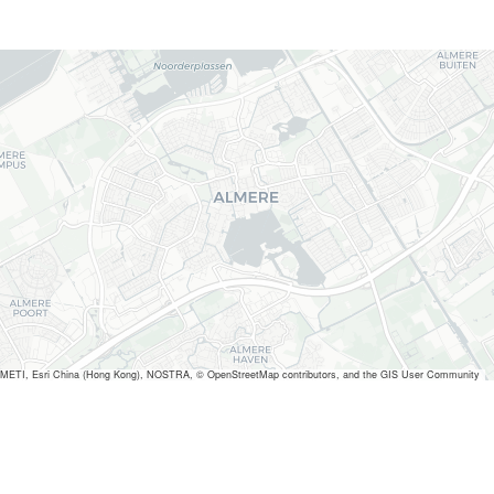
METI, Esri China (Hong Kong), NOSTRA, © OpenStreetMap contributors, and the GIS User Community