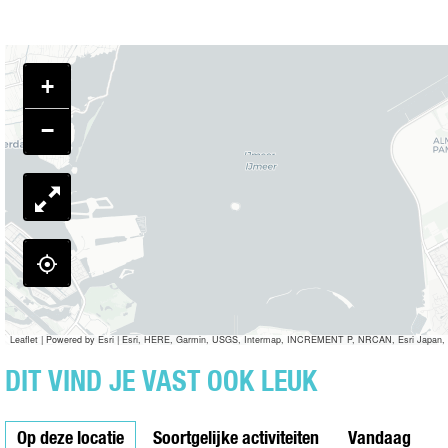
E
D
L
H
R
E
D
I
R
E
L
+
R
D
E
−
R
Leaflet
|
Powered by Esri | Esri, HERE, Garmin, USGS, Intermap, INCREMENT P, NRCAN, Esri Japan, 
DIT VIND JE VAST OOK LEUK
Op deze locatie
Soortgelijke activiteiten
Vandaag