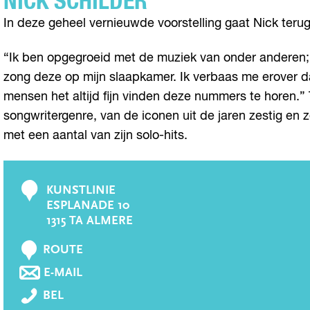
NICK SCHILDER
In deze geheel vernieuwde voorstelling gaat Nick terug
“Ik ben opgegroeid met de muziek van onder anderen;
zong deze op mijn slaapkamer. Ik verbaas me erover dat
mensen het altijd fijn vinden deze nummers te horen.”
songwritergenre, van de iconen uit de jaren zestig en 
met een aantal van zijn solo-hits.
KUNSTLINIE
C
ESPLANADE 10
o
1315 TA ALMERE
n
N
t
ROUTE
A
a
N
E-MAIL
A
A
c
N
R
BEL
A
t
I
N