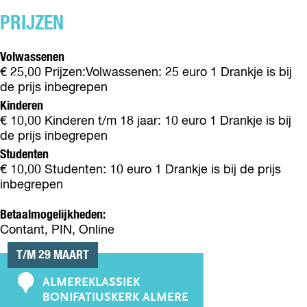
C
E
C
H
PRIJZEN
R
H
E
I
E
R
N
R
Volwassenen
I
I
I
€ 25,00 Prijzen:Volwassenen: 25 euro 1 Drankje is bij
N
,
N
de prijs inbegrepen
I
P
I
Kinderen
,
E
,
€ 10,00 Kinderen t/m 18 jaar: 10 euro 1 Drankje is bij
P
R
P
de prijs inbegrepen
E
G
E
Studenten
R
O
R
€ 10,00 Studenten: 10 euro 1 Drankje is bij de prijs
G
L
G
inbegrepen
O
E
O
L
S
L
Betaalmogelijkheden:
E
I
E
Contant, PIN, Online
S
S
I
I
T/M 29 MAART
ALMEREKLASSIEK
C
BONIFATIUSKERK ALMERE
o