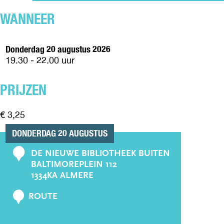
T
I
WANNEER
M
E
N
Donderdag 20 augustus 2026
T
19.30 - 22.00 uur
A
L
V
PRIJZEN
A
L
€ 3,25
U
E
DONDERDAG 20 AUGUSTUS
DE NIEUWE BIBLIOTHEEK BUITEN
C
BALTIMOREPLEIN 112
o
1334KA ALMERE
n
N
t
ROUTE
A
a
A