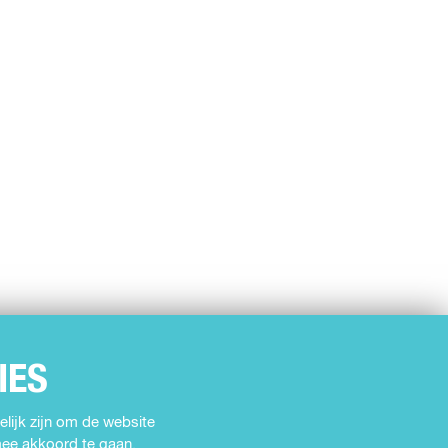
IES
lijk zijn om de website
rmee akkoord te gaan.