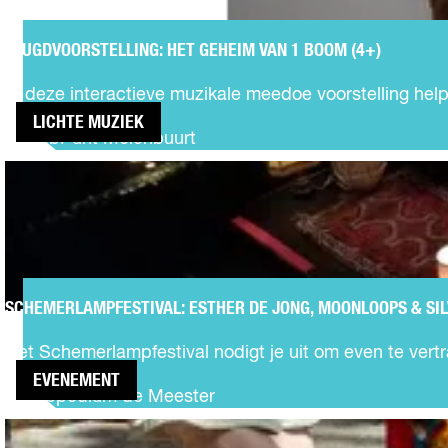
s
é
e
n
JEUGDVOORSTELLING: HET GEHEIM VAN 1 BOOM (4+)
J
s
e
-
In deze interactieve muzikale meedoe voorstelling hel
u
F
LICHTE MUZIEK
g
a
BiebPunt Molenbuurt
d
m
SCHEMERLAMPFESTIVAL:
v
i
ESTHER DE JONG,
o
l
MOONLOOPS & SILVER
o
y
LAKE
r
s
t
e
SCHEMERLAMPFESTIVAL: ESTHER DE JONG, MOONLOOPS & SIL
S
l
c
l
Het Schemerlampfestival nodigt je uit om even te vertr
h
i
EVENEMENT
e
n
Poppodium de Meester
m
g
AKWAABA
e
: