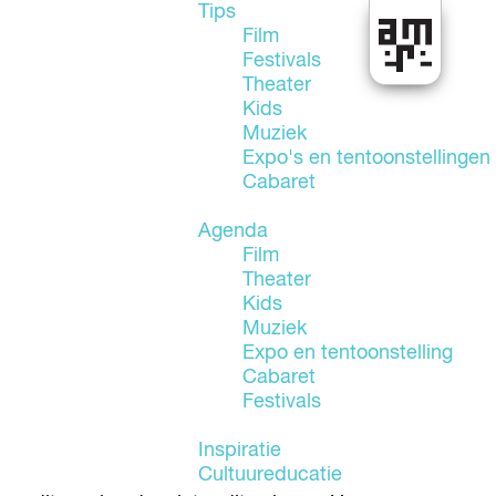
Tips
Film
Festivals
U
Theater
i
Kids
t
Muziek
i
Expo's en tentoonstellingen
n
Cabaret
A
l
Agenda
m
Film
e
Theater
r
Kids
e
Muziek
Expo en tentoonstelling
Cabaret
Festivals
Inspiratie
Cultuureducatie