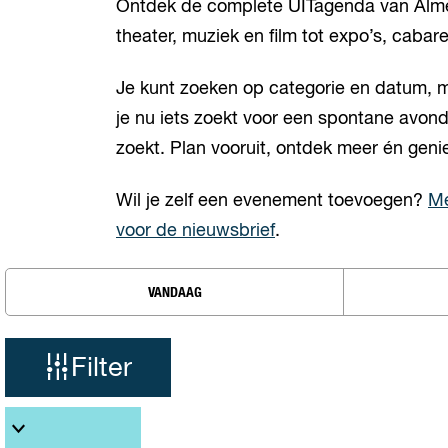
Ontdek de complete UITagenda van Almere:
theater, muziek en film tot expo’s, cabare
Je kunt zoeken op categorie en datum, ma
je nu iets zoekt voor een spontane avond 
zoekt. Plan vooruit, ontdek meer én geni
Wil je zelf een evenement toevoegen?
Me
voor de nieuwsbrief
.
W
W
VANDAAG
a
a
n
n
t
Filter
e
e
z
r
S
o