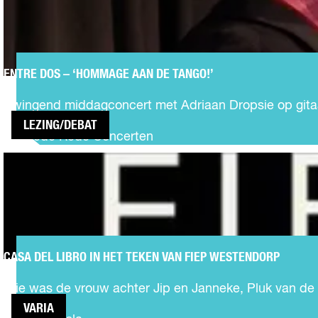
‘HOMMAGE
o
m
AAN DE
r
s
TANGO!’
s
e
t
s
e
ENTRE DOS – ‘HOMMAGE AAN DE TANGO!’
s
E
l
i
n
l
Swingend middagconcert met Adriaan Dropsie op gitaar 
e
t
i
LEZING/DEBAT
r
n
Goede Rede Concerten
e
g
CASA DEL
D
:
LIBRO IN HET
o
H
TEKEN VAN
s
e
FIEP
–
t
WESTENDORP
‘
g
H
e
o
CASA DEL LIBRO IN HET TEKEN VAN FIEP WESTENDORP
h
C
m
e
a
m
Wie was de vrouw achter Jip en Janneke, Pluk van de P
i
s
a
m
VARIA
a
g