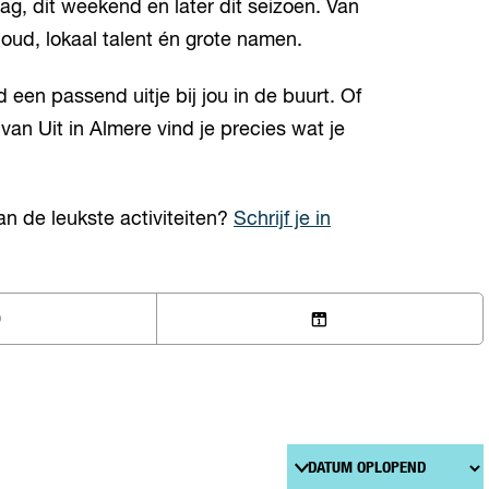
g, dit weekend en later dit seizoen. Van
n oud, lokaal talent én grote namen.
een passend uitje bij jou in de buurt. Of
van Uit in Almere vind je precies wat je
van de leukste activiteiten?
Schrijf je in
D
K
I
E
S
D
A
T