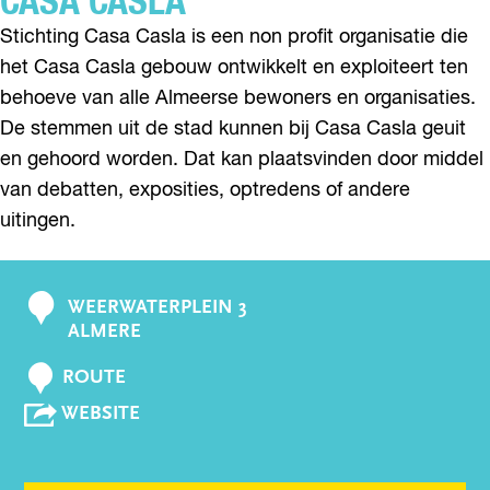
CASA CASLA
Stichting Casa Casla is een non profit organisatie die
het Casa Casla gebouw ontwikkelt en exploiteert ten
behoeve van alle Almeerse bewoners en organisaties.
De stemmen uit de stad kunnen bij Casa Casla geuit
en gehoord worden. Dat kan plaatsvinden door middel
van debatten, exposities, optredens of andere
uitingen.
WEERWATERPLEIN 3
C
ALMERE
o
n
N
ROUTE
A
t
V
WEBSITE
A
a
A
R
N
c
C
C