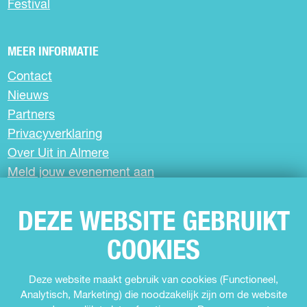
Festival
p
p
p
A
F
X
W
a
h
MEER INFORMATIE
c
a
e
t
Contact
b
s
Nieuws
o
A
o
p
Partners
k
p
Privacyverklaring
Over Uit in Almere
Meld jouw evenement aan
DEZE WEBSITE GEBRUIKT
SCHRIJF JE IN VOOR DE NIEUWSBRIEF
COOKIES
VOLG ONS
Deze website maakt gebruik van cookies (Functioneel,
Analytisch, Marketing) die noodzakelijk zijn om de website
F
I
Y
T