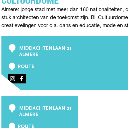
CULTUURDOME
Almere: jonge stad met meer dan 160 nationaliteiten,
stuk architecten van de toekomst zijn. Bij Cultuurdome 
creatievelingen voor o.a. dans en educatie, mode en st
MIDDACHTENLAAN 21
C
ALMERE
o
n
N
ROUTE
A
t
A
a
I
F
R
N
A
c
C
S
C
t
U
T
E
L
A
B
MIDDACHTENLAAN 21
C
T
G
O
ALMERE
U
o
R
O
U
n
N
A
K
ROUTE