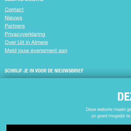
c
a
e
t
Contact
b
s
Nieuws
o
A
o
p
Partners
k
p
Privacyverklaring
Over Uit in Almere
Meld jouw evenement aan
SCHRIJF JE IN VOOR DE NIEUWSBRIEF
VOLG ONS
DE
F
I
Y
T
Deze website maakt geb
a
n
o
i
zo goed mogelijk te 
c
s
u
k
e
t
T
T
b
a
u
o