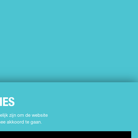
IES
lijk zijn om de website
rmee akkoord te gaan.