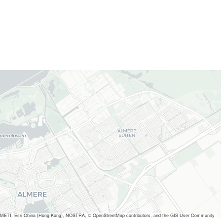
METI, Esri China (Hong Kong), NOSTRA, © OpenStreetMap contributors, and the GIS User Community