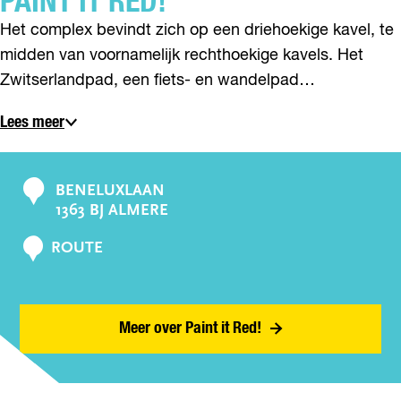
PAINT IT RED!
Het complex bevindt zich op een driehoekige kavel, te
midden van voornamelijk rechthoekige kavels. Het
Zwitserlandpad, een fiets- en wandelpad…
Lees meer
BENELUXLAAN
C
1363 BJ ALMERE
o
n
N
ROUTE
A
t
A
a
R
c
P
Meer over Paint it Red!
t
A
I
N