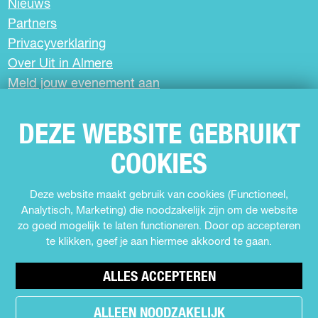
Nieuws
o
A
o
p
Partners
k
p
Privacyverklaring
Over Uit in Almere
Meld jouw evenement aan
DEZE WEBSITE GEBRUIKT
SCHRIJF JE IN VOOR DE NIEUWSBRIEF
COOKIES
VOLG ONS
Deze website maakt gebruik van cookies (Functioneel,
Analytisch, Marketing) die noodzakelijk zijn om de website
F
I
Y
T
zo goed mogelijk te laten functioneren. Door op accepteren
a
n
o
i
te klikken, geef je aan hiermee akkoord te gaan.
c
s
u
k
e
t
T
T
b
a
u
o
ALLES ACCEPTEREN
o
g
b
k
o
r
e
U
ALLEEN NOODZAKELIJK