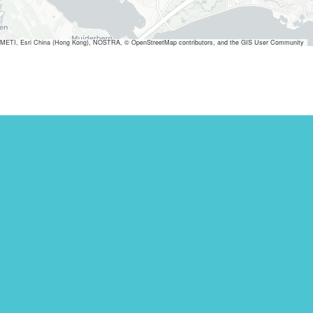
METI, Esri China (Hong Kong), NOSTRA, © OpenStreetMap contributors, and the GIS User Community