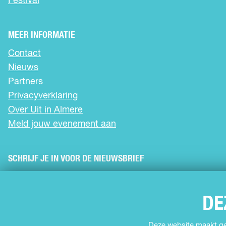
Festival
p
p
p
A
F
X
W
a
h
MEER INFORMATIE
c
a
e
t
Contact
b
s
Nieuws
o
A
o
p
Partners
k
p
Privacyverklaring
Over Uit in Almere
Meld jouw evenement aan
SCHRIJF JE IN VOOR DE NIEUWSBRIEF
VOLG ONS
DE
F
I
Y
T
Deze website maakt geb