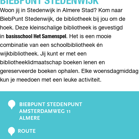
BIEBPUNT STEDENWIJK
Woon jij in Stedenwijk in Almere Stad? Kom naar
BiebPunt Stedenwijk, de bibliotheek bij jou om de
hoek. Deze kleinschalige bibliotheek is gevestigd
in
basisschool Het Samenspel
. Het is een mooie
combinatie van een schoolbibliotheek én
wijkbibliotheek. Jij kunt er met een
bibliotheeklidmaatschap boeken lenen en
gereserveerde boeken ophalen. Elke woensdagmiddag
kun je meedoen met een leuke activiteit.
BIEBPUNT STEDENPUNT
C
AMSTERDAMWEG 11
o
ALMERE
n
N
t
ROUTE
A