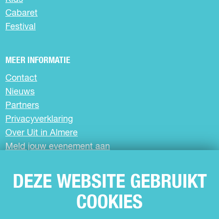
I
a
a
a
Cabaret
o
o
o
N
Festival
p
p
p
A
F
X
W
a
h
MEER INFORMATIE
c
a
e
t
Contact
b
s
Nieuws
o
A
o
p
Partners
k
p
Privacyverklaring
Over Uit in Almere
Meld jouw evenement aan
DEZE WEBSITE GEBRUIKT
SCHRIJF JE IN VOOR DE NIEUWSBRIEF
COOKIES
VOLG ONS