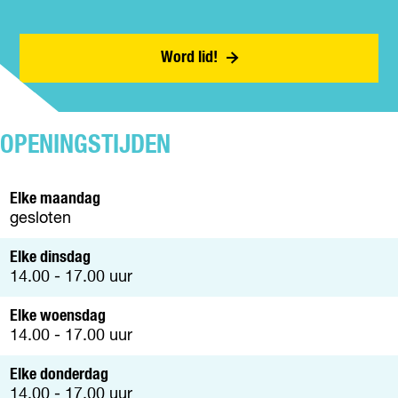
a
A
c
R
t
B
Word lid!
I
E
B
P
OPENINGSTIJDEN
U
N
T
Elke maandag
S
gesloten
T
E
Elke dinsdag
D
14.00 - 17.00 uur
E
N
Elke woensdag
W
14.00 - 17.00 uur
I
J
Elke donderdag
K
14.00 - 17.00 uur