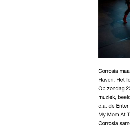
Corrosia maak
Haven. Het fe
Op zondag 23
muziek, beel
o.a. de Ente
My Mom At Th
Corrosia sam