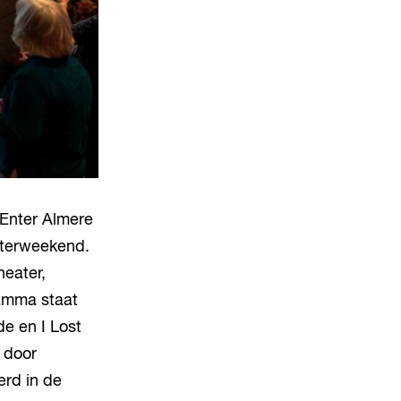
 Enter Almere
ksterweekend.
eater,
ramma staat
e en I Lost
 door
rd in de