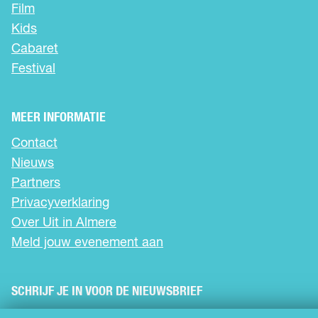
a
a
a
Film
o
o
o
Kids
p
p
p
Cabaret
F
X
W
a
h
Festival
c
a
e
t
b
s
MEER INFORMATIE
o
A
Contact
o
p
k
p
Nieuws
Partners
Privacyverklaring
Over Uit in Almere
Meld jouw evenement aan
SCHRIJF JE IN VOOR DE NIEUWSBRIEF