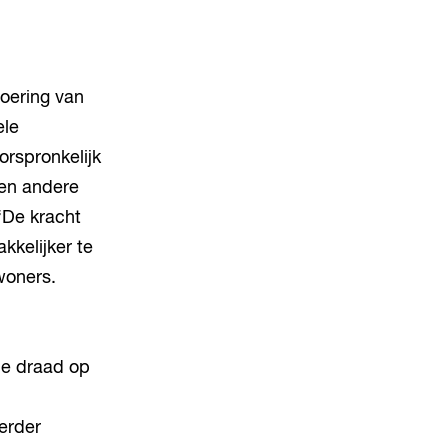
n.
oering van
ele
orspronkelijk
 en andere
“De kracht
kkelijker te
woners.
de draad op
erder