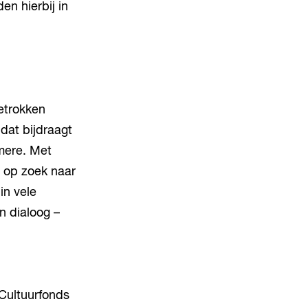
n hierbij in
etrokken
dat bijdraagt
lmere. Met
t op zoek naar
in vele
n dialoog –
Cultuurfonds