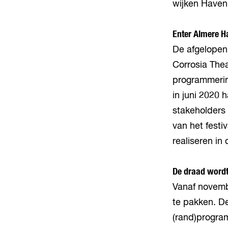
wijken Have
Enter Almere Ha
De afgelopen
Corrosia Thea
programmering
in juni 2020
stakeholders 
van het festi
realiseren i
De draad word
Vanaf novemb
te pakken. De
(rand)program